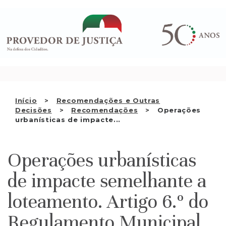
Saltar
QUEM SOMOS
para
o
ATIVIDADE
conteúdo
RECOMENDAÇÕES E OUTRAS
DECISÕES
RELAÇÕES INTERNACIONAIS
Início
Recomendações e Outras
Decisões
Recomendações
Operações
APRESENTAR QUEIXA
urbanísticas de impacte...
PT
Operações urbanísticas
de impacte semelhante a
loteamento. Artigo 6.º do
Regulamento Municipal