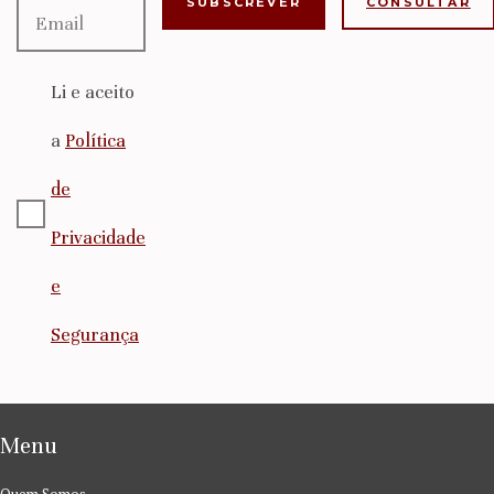
CONSULTAR
Li e aceito
a
Política
de
Privacidade
e
Segurança
Menu
Quem Somos