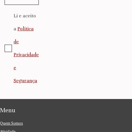
Li e aceito
a
Política
de
Privacidade
e
Segurança
Menu
Quem Somos
Atividade