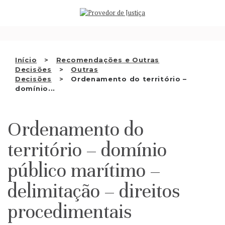
Saltar
QUEM SOMOS
para
o
ATIVIDADE
conteúdo
RECOMENDAÇÕES E OUTRAS
Início
Recomendações e Outras
Decisões
Outras
DECISÕES
Decisões
Ordenamento do território –
domínio...
RELAÇÕES INTERNACIONAIS
APRESENTAR QUEIXA
Ordenamento do
PT
território – domínio
público marítimo –
delimitação – direitos
procedimentais