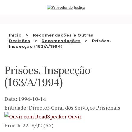
Saltar
QUEM SOMOS
para
o
ATIVIDADE
conteúdo
RECOMENDAÇÕES E OUTRAS
Início
Recomendações e Outras
Decisões
Recomendações
Prisões.
DECISÕES
Inspecção (163/A/1994)
RELAÇÕES INTERNACIONAIS
Prisões. Inspecção
APRESENTAR QUEIXA
(163/A/1994)
PT
Data: 1994-10-14
Entidade: Director-Geral dos Serviços Prisionais
Ouvir
Proc. R-2218/92 (A5)