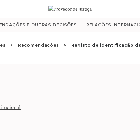
QUEM SOMOS
ENDAÇÕES E OUTRAS DECISÕES
RELAÇÕES INTERNACI
ATIVIDADE
RECOMENDAÇÕES E
ões
Recomendações
Registo de identificação d
OUTRAS DECISÕES
RELAÇÕES
INTERNACIONAIS
itucional
APRESENTAR QUEIXA
PT