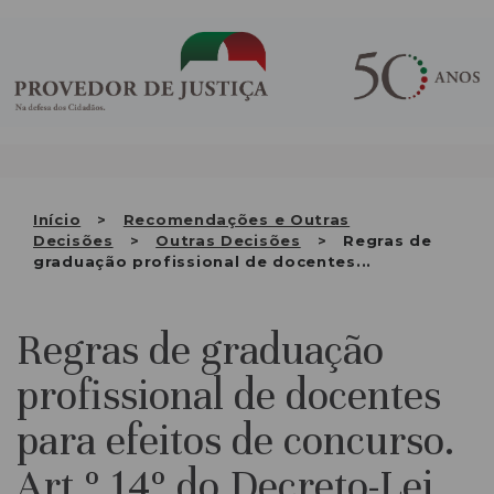
Saltar
QUEM SOMOS
para
o
ATIVIDADE
conteúdo
RECOMENDAÇÕES E OUTRAS
DECISÕES
RELAÇÕES INTERNACIONAIS
Início
Recomendações e Outras
Decisões
Outras Decisões
Regras de
APRESENTAR QUEIXA
graduação profissional de docentes...
PT
Regras de graduação
profissional de docentes
para efeitos de concurso.
Art.º 14º do Decreto-Lei