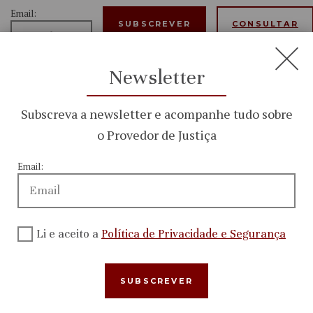
Email:
CONSULTAR
Newsletter
Li e aceito
a
Política
Subscreva a newsletter e acompanhe tudo sobre
o Provedor de Justiça
de
Email:
Privacidade
e
Li e aceito a
Política de Privacidade e Segurança
Segurança
Menu