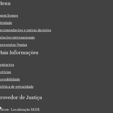
Menu
uem Somos
tividade
ecomendações e outras decisões
elações internacionais
presentar Queixa
Mais Informações
ontactos
otícias
cessibilidade
olítica de privacidade
rovedor de Justiça
SEDE