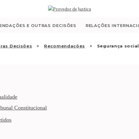
QUEM SOMOS
ATIVIDADE
ENDAÇÕES E OUTRAS DECISÕES
RELAÇÕES INTERNACI
RECOMENDAÇÕES E
ras Decisões
Recomendações
Segurança social
OUTRAS DECISÕES
RELAÇÕES
INTERNACIONAIS
nalidade
bunal Constitucional
APRESENTAR QUEIXA
tidos
PT