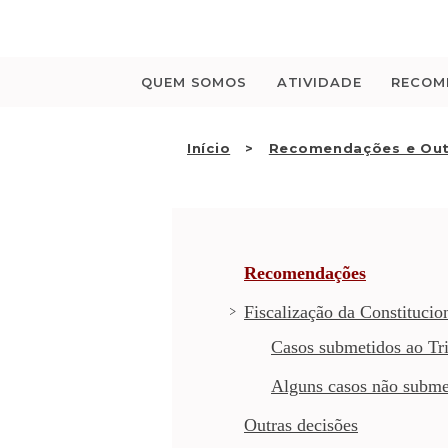
Saltar
para
o
conteúdo
QUEM SOMOS
ATIVIDADE
RECOM
Início
Recomendações e Out
Recomendações
Fiscalização da Constitucio
Casos submetidos ao Tri
Alguns casos não subme
Outras decisões