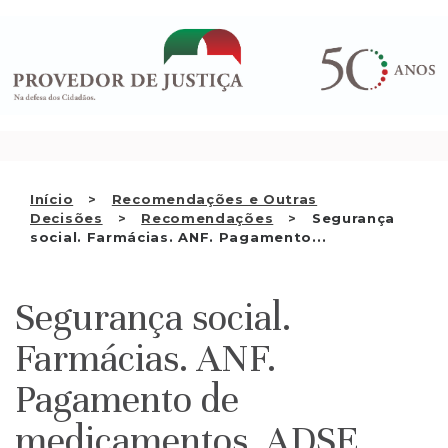
Saltar
QUEM SOMOS
para
o
ATIVIDADE
conteúdo
RECOMENDAÇÕES E OUTRAS
DECISÕES
RELAÇÕES INTERNACIONAIS
Início
Recomendações e Outras
Decisões
Recomendações
Segurança
APRESENTAR QUEIXA
social. Farmácias. ANF. Pagamento...
PT
Segurança social.
Farmácias. ANF.
Pagamento de
medicamentos. ADSE