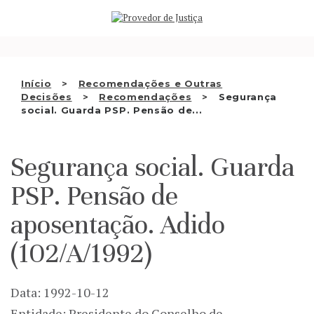
Saltar
QUEM SOMOS
para
o
ATIVIDADE
conteúdo
RECOMENDAÇÕES E OUTRAS
Início
Recomendações e Outras
Decisões
Recomendações
Segurança
DECISÕES
social. Guarda PSP. Pensão de...
RELAÇÕES INTERNACIONAIS
Segurança social. Guarda
APRESENTAR QUEIXA
PSP. Pensão de
PT
aposentação. Adido
(102/A/1992)
Data: 1992-10-12
Entidade: Presidente do Conselho de