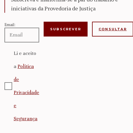
iniciativas da Provedoria de Justiça
Email:
CONSULTAR
Li e aceito
a
Política
de
Privacidade
e
Segurança