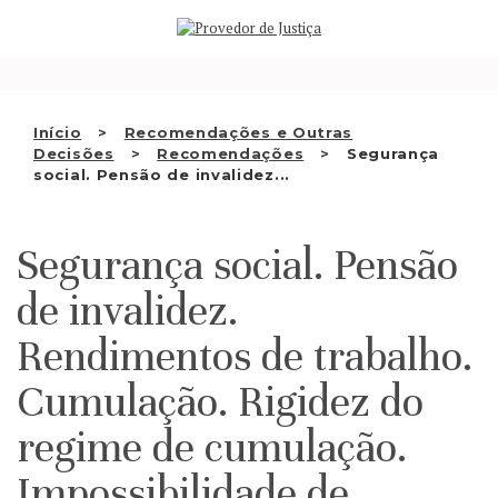
Saltar
QUEM SOMOS
para
o
ATIVIDADE
conteúdo
RECOMENDAÇÕES E OUTRAS
Início
Recomendações e Outras
Decisões
Recomendações
Segurança
DECISÕES
social. Pensão de invalidez...
RELAÇÕES INTERNACIONAIS
Segurança social. Pensão
APRESENTAR QUEIXA
de invalidez.
PT
Rendimentos de trabalho.
Cumulação. Rigidez do
regime de cumulação.
Impossibilidade de