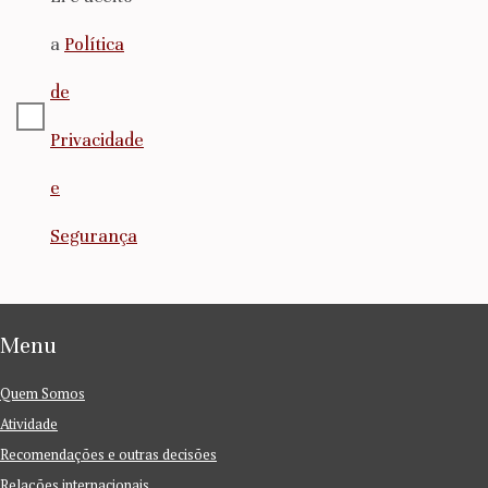
a
Política
de
Privacidade
e
Segurança
Menu
Quem Somos
Atividade
Recomendações e outras decisões
Relações internacionais