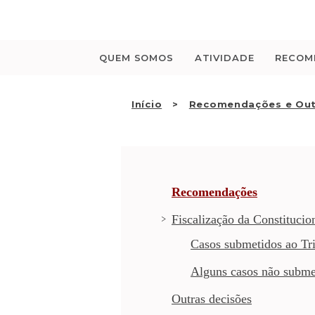
Saltar
para
o
conteúdo
QUEM SOMOS
ATIVIDADE
RECOM
Início
Recomendações e Out
Recomendações
Fiscalização da Constitucio
Casos submetidos ao Tri
Alguns casos não subme
Outras decisões