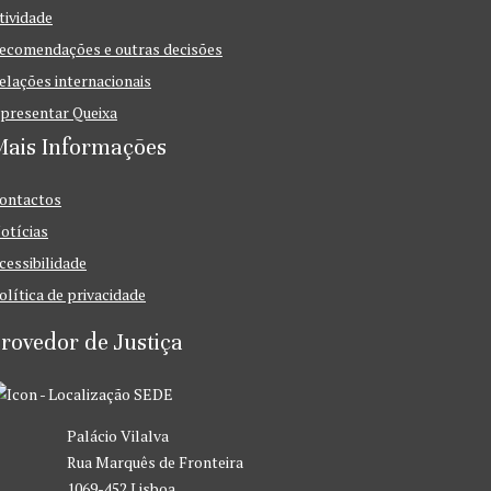
tividade
ecomendações e outras decisões
elações internacionais
presentar Queixa
Mais Informações
ontactos
otícias
cessibilidade
olítica de privacidade
rovedor de Justiça
SEDE
Palácio Vilalva
Rua Marquês de Fronteira
1069-452 Lisboa