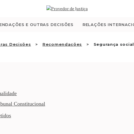
QUEM SOMOS
ATIVIDADE
ENDAÇÕES E OUTRAS DECISÕES
RELAÇÕES INTERNACI
RECOMENDAÇÕES E
ras Decisões
Recomendações
Segurança social
OUTRAS DECISÕES
RELAÇÕES
INTERNACIONAIS
nalidade
bunal Constitucional
APRESENTAR QUEIXA
tidos
PT