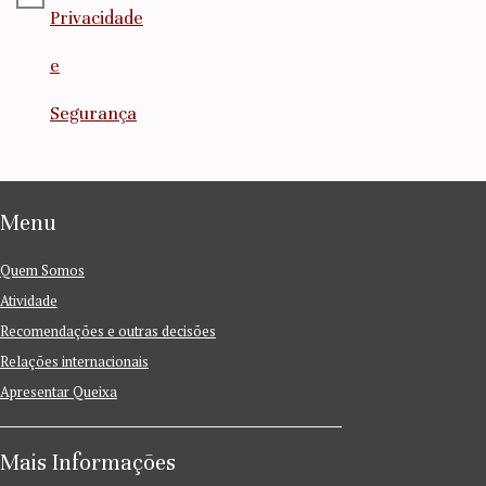
Privacidade
e
Segurança
Menu
Quem Somos
Atividade
Recomendações e outras decisões
Relações internacionais
Apresentar Queixa
Mais Informações