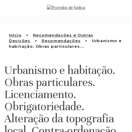
Saltar
QUEM SOMOS
para
o
ATIVIDADE
conteúdo
RECOMENDAÇÕES E OUTRAS
Início
Recomendações e Outras
Decisões
Recomendações
Urbanismo e
DECISÕES
habitação. Obras particulares...
RELAÇÕES INTERNACIONAIS
Urbanismo e habitação.
APRESENTAR QUEIXA
Obras particulares.
PT
Licenciamento.
Obrigatoriedade.
Alteração da topografia
local. Contra-ordenação.