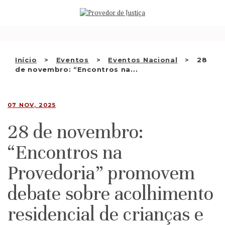
Saltar
QUEM SOMOS
para
o
ATIVIDADE
conteúdo
RECOMENDAÇÕES E OUTRAS
Início
Eventos
Eventos Nacional
28
de novembro: “Encontros na...
DECISÕES
RELAÇÕES INTERNACIONAIS
07 NOV, 2025
APRESENTAR QUEIXA
28 de novembro:
PT
“Encontros na
Provedoria” promovem
debate sobre acolhimento
residencial de crianças e