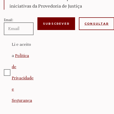
iniciativas da Provedoria de Justiça
Email:
CONSULTAR
Li e aceito
a
Política
de
Privacidade
e
Segurança