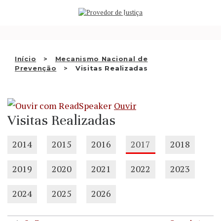
Saltar
QUEM SOMOS
para
o
ATIVIDADE
conteúdo
RECOMENDAÇÕES E OUTRAS
Início
Mecanismo Nacional de
Prevenção
Visitas Realizadas
DECISÕES
RELAÇÕES INTERNACIONAIS
Ouvir
APRESENTAR QUEIXA
Visitas Realizadas
PT
2014
2015
2016
2017
2018
2019
2020
2021
2022
2023
2024
2025
2026