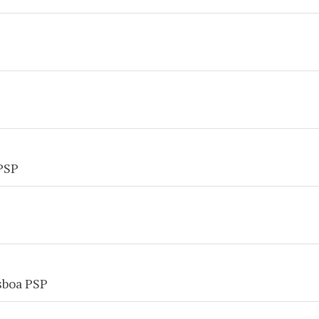
PSP
sboa PSP