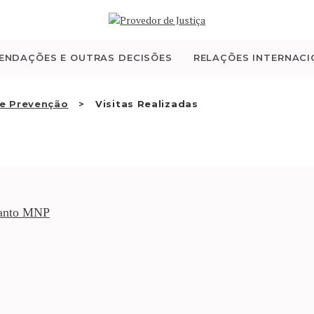
QUEM SOMOS
ATIVIDADE
ENDAÇÕES E OUTRAS DECISÕES
RELAÇÕES INTERNACI
RECOMENDAÇÕES E
e Prevenção
Visitas Realizadas
OUTRAS DECISÕES
RELAÇÕES
INTERNACIONAIS
uanto MNP
APRESENTAR QUEIXA
PT