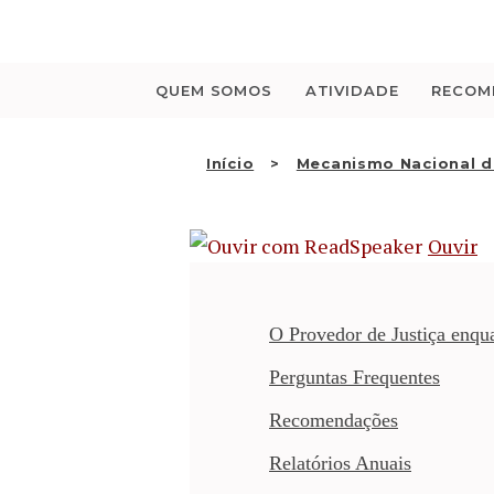
Saltar
para
o
conteúdo
QUEM SOMOS
ATIVIDADE
RECOM
Início
Mecanismo Nacional d
Ouvir
O Provedor de Justiça enq
Perguntas Frequentes
Recomendações
Relatórios Anuais