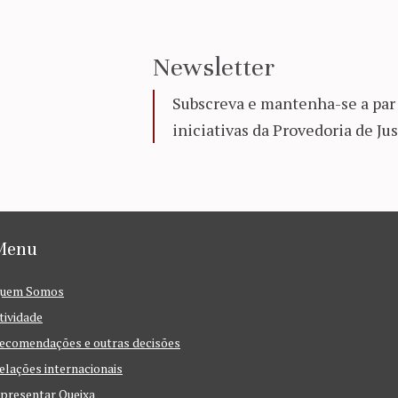
Newsletter
Subscreva e mantenha-se a par 
iniciativas da Provedoria de Jus
Menu
uem Somos
tividade
ecomendações e outras decisões
elações internacionais
presentar Queixa