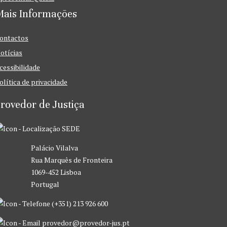
Mais Informações
ontactos
otícias
cessibilidade
olítica de privacidade
rovedor de Justiça
SEDE
Palácio Vilalva
Rua Marquês de Fronteira
1069-452 Lisboa
Portugal
(+351) 213 926 600
provedor@provedor-jus.pt