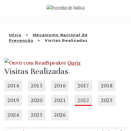
Saltar
QUEM SOMOS
para
o
ATIVIDADE
conteúdo
RECOMENDAÇÕES E OUTRAS
Início
Mecanismo Nacional de
Prevenção
Visitas Realizadas
DECISÕES
RELAÇÕES INTERNACIONAIS
Ouvir
APRESENTAR QUEIXA
Visitas Realizadas
PT
2014
2015
2016
2017
2018
2019
2020
2021
2022
2023
2024
2025
2026