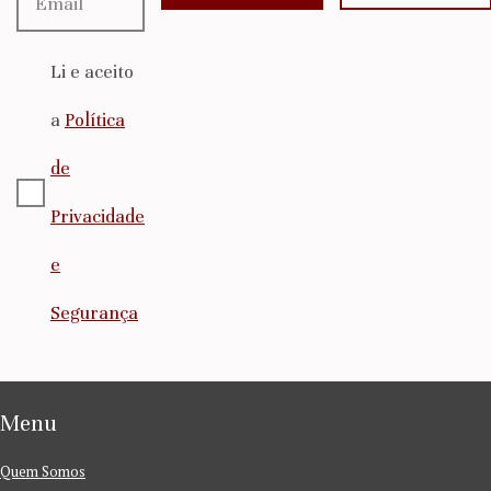
Li e aceito
a
Política
de
Privacidade
e
Segurança
Menu
Quem Somos