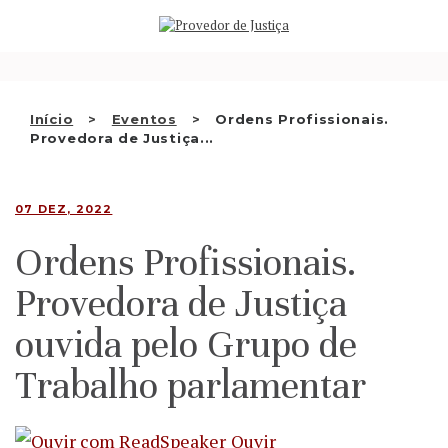
Saltar
QUEM SOMOS
para
o
ATIVIDADE
conteúdo
RECOMENDAÇÕES E OUTRAS
Início
Eventos
Ordens Profissionais.
Provedora de Justiça...
DECISÕES
RELAÇÕES INTERNACIONAIS
07 DEZ, 2022
APRESENTAR QUEIXA
Ordens Profissionais.
PT
Provedora de Justiça
ouvida pelo Grupo de
Trabalho parlamentar
Ouvir