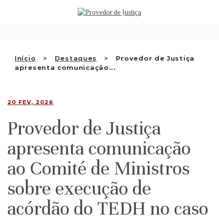
Saltar
QUEM SOMOS
para
o
ATIVIDADE
conteúdo
RECOMENDAÇÕES E OUTRAS
Início
Destaques
Provedor de Justiça
apresenta comunicação...
DECISÕES
RELAÇÕES INTERNACIONAIS
20 FEV, 2026
APRESENTAR QUEIXA
Provedor de Justiça
PT
apresenta comunicação
ao Comité de Ministros
sobre execução de
acórdão do TEDH no caso