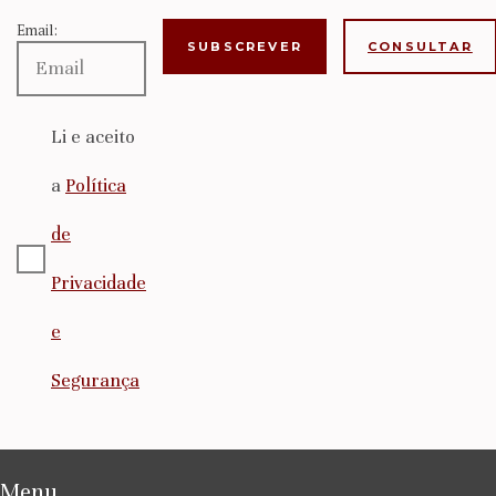
Email:
CONSULTAR
Li e aceito
a
Política
de
Privacidade
e
Segurança
Menu