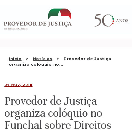
Saltar
QUEM SOMOS
para
o
ATIVIDADE
conteúdo
RECOMENDAÇÕES E OUTRAS
DECISÕES
RELAÇÕES INTERNACIONAIS
Início
Notícias
Provedor de Justiça
organiza colóquio no...
APRESENTAR QUEIXA
PT
07 NOV, 2018
Provedor de Justiça
organiza colóquio no
Funchal sobre Direitos