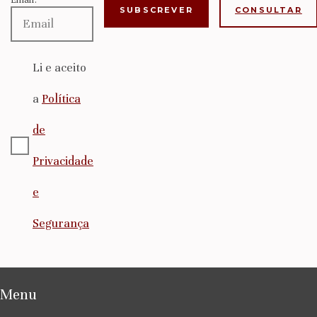
CONSULTAR
Li e aceito
a
Política
de
Privacidade
e
Segurança
Menu