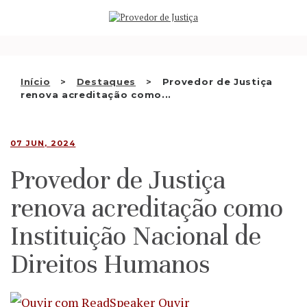
Saltar
QUEM SOMOS
para
o
ATIVIDADE
conteúdo
RECOMENDAÇÕES E OUTRAS
Início
Destaques
Provedor de Justiça
renova acreditação como...
DECISÕES
RELAÇÕES INTERNACIONAIS
07 JUN, 2024
APRESENTAR QUEIXA
Provedor de Justiça
PT
renova acreditação como
Instituição Nacional de
Direitos Humanos
Ouvir