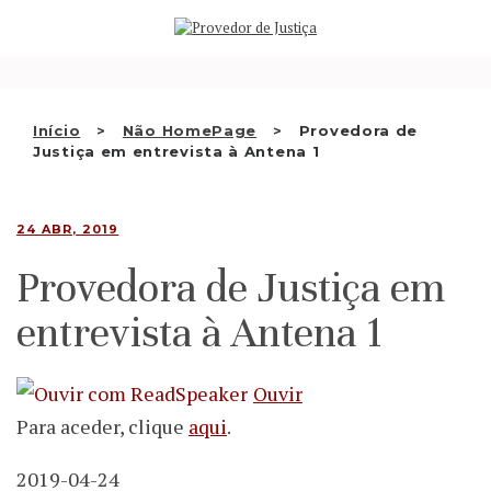
Saltar
QUEM SOMOS
para
o
ATIVIDADE
conteúdo
RECOMENDAÇÕES E OUTRAS
Início
Não HomePage
Provedora de
Justiça em entrevista à Antena 1
DECISÕES
RELAÇÕES INTERNACIONAIS
24 ABR, 2019
APRESENTAR QUEIXA
Provedora de Justiça em
PT
entrevista à Antena 1
Ouvir
Para aceder, clique
aqui
.
2019-04-24