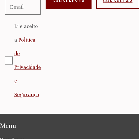
CONSULTAR
Li e aceito
a
Política
de
Privacidade
e
Segurança
Menu