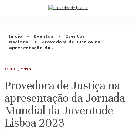
Saltar
QUEM SOMOS
para
o
ATIVIDADE
conteúdo
RECOMENDAÇÕES E OUTRAS
Início
Eventos
Eventos
Nacional
Provedora de Justiça na
DECISÕES
apresentação da...
RELAÇÕES INTERNACIONAIS
13 JUL, 2023
APRESENTAR QUEIXA
Provedora de Justiça na
PT
apresentação da Jornada
Mundial da Juventude
Lisboa 2023