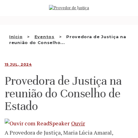
Saltar
QUEM SOMOS
para
o
ATIVIDADE
conteúdo
RECOMENDAÇÕES E OUTRAS
Início
Eventos
Provedora de Justiça na
reunião do Conselho...
DECISÕES
RELAÇÕES INTERNACIONAIS
15 JUL, 2024
APRESENTAR QUEIXA
Provedora de Justiça na
PT
reunião do Conselho de
Estado
Ouvir
A Provedora de Justiça, Maria Lúcia Amaral,