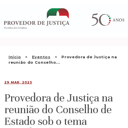
Saltar
QUEM SOMOS
para
o
ATIVIDADE
conteúdo
RECOMENDAÇÕES E OUTRAS
DECISÕES
RELAÇÕES INTERNACIONAIS
Início
Eventos
Provedora de Justiça na
reunião do Conselho...
APRESENTAR QUEIXA
PT
29 MAR, 2023
Provedora de Justiça na
reunião do Conselho de
Estado sob o tema