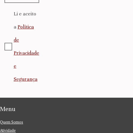
Li e aceito
a
Política
de
Privacidade
e
Segurança
Menu
Quem Somos
Atividade