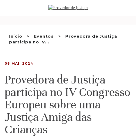
Saltar
QUEM SOMOS
para
o
ATIVIDADE
conteúdo
RECOMENDAÇÕES E OUTRAS
Início
Eventos
Provedora de Justiça
participa no IV...
DECISÕES
RELAÇÕES INTERNACIONAIS
08 MAI, 2024
APRESENTAR QUEIXA
Provedora de Justiça
PT
participa no IV Congresso
Europeu sobre uma
Justiça Amiga das
Crianças