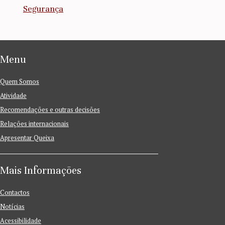
Segurança
Menu
Quem Somos
Atividade
Recomendações e outras decisões
Relações internacionais
Apresentar Queixa
Mais Informações
Contactos
Notícias
Acessibilidade