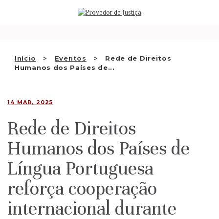
Saltar
QUEM SOMOS
para
o
ATIVIDADE
conteúdo
RECOMENDAÇÕES E OUTRAS
Início
Eventos
Rede de Direitos
Humanos dos Países de...
DECISÕES
RELAÇÕES INTERNACIONAIS
14 MAR, 2025
APRESENTAR QUEIXA
Rede de Direitos
PT
Humanos dos Países de
Língua Portuguesa
reforça cooperação
internacional durante