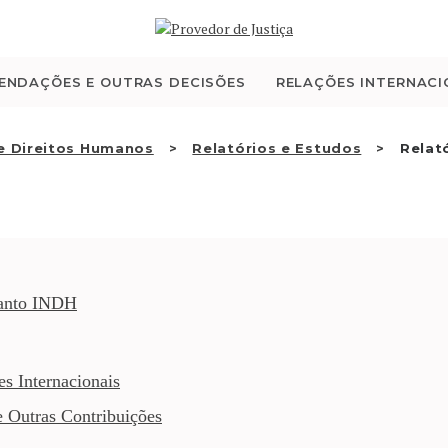
QUEM SOMOS
ATIVIDADE
ENDAÇÕES E OUTRAS DECISÕES
RELAÇÕES INTERNACI
RECOMENDAÇÕES E
de Direitos Humanos
Relatórios e Estudos
Relat
OUTRAS DECISÕES
RELAÇÕES
INTERNACIONAIS
uanto INDH
APRESENTAR QUEIXA
s Internacionais
PT
e Outras Contribuições