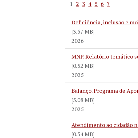
1
2
3
4
5
6
7
Deficiência, inclusão e m
[3.57 MB]
2026
MNP. Relatório temático s
[0.52 MB]
2025
Balanço. Programa de Apoi
[5.08 MB]
2025
Atendimento ao cidadão no
[0.54 MB]