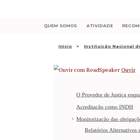
Saltar
para
o
conteúdo
QUEM SOMOS
ATIVIDADE
RECOM
Início
Instituição Nacional 
Ouvir
O Provedor de Justiça enq
Acreditação como INDH
Monitorização das obrigaçõe
Relatórios Alternativos 