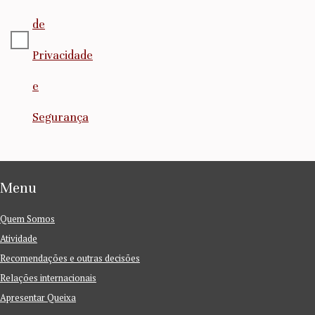
de
Privacidade
e
Segurança
Menu
Quem Somos
Atividade
Recomendações e outras decisões
Relações internacionais
Apresentar Queixa