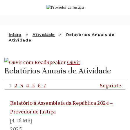
Saltar
QUEM SOMOS
para
o
ATIVIDADE
conteúdo
RECOMENDAÇÕES E OUTRAS
Início
Atividade
Relatórios Anuais de
Atividade
DECISÕES
RELAÇÕES INTERNACIONAIS
Ouvir
APRESENTAR QUEIXA
Relatórios Anuais de Atividade
PT
1
2
3
4
5
6
7
Seguinte
Relatório à Assembleia da República 2024 –
Provedor de Justiça
[4.16 MB]
2025