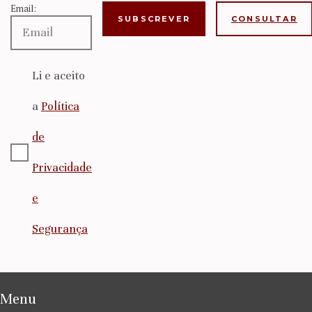
Email:
CONSULTAR
Li e aceito
a
Política
de
Privacidade
e
Segurança
Menu