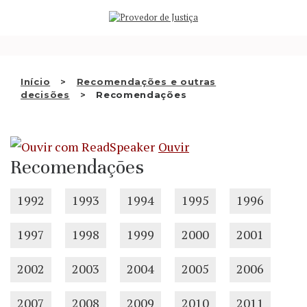
Saltar
QUEM SOMOS
para
o
ATIVIDADE
conteúdo
RECOMENDAÇÕES E OUTRAS
Início
Recomendações e outras
decisões
Recomendações
DECISÕES
RELAÇÕES INTERNACIONAIS
Ouvir
APRESENTAR QUEIXA
Recomendações
PT
1992
1993
1994
1995
1996
1997
1998
1999
2000
2001
2002
2003
2004
2005
2006
2007
2008
2009
2010
2011