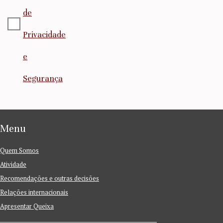
de
Privacidade
e
Segurança
Menu
Quem Somos
Atividade
Recomendações e outras decisões
Relações internacionais
Apresentar Queixa