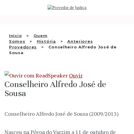
Saltar
QUEM SOMOS
para
o
ATIVIDADE
conteúdo
RECOMENDAÇÕES E OUTRAS
Início
Quem
Somos
História
Anteriores
DECISÕES
Provedores
Conselheiro Alfredo José de
Sousa
RELAÇÕES INTERNACIONAIS
APRESENTAR QUEIXA
Ouvir
Conselheiro Alfredo José de
PT
Sousa
Conselheiro Alfredo José de Sousa (2009/2013)
Nasceu na Póvoa do Varzim a 11 de outubro de