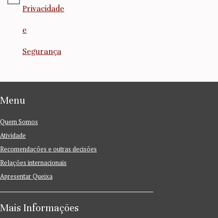
Privacidade
e
Segurança
Menu
Quem Somos
Atividade
Recomendações e outras decisões
Relações internacionais
Apresentar Queixa
Mais Informações