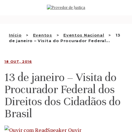
Saltar
QUEM SOMOS
para
o
ATIVIDADE
conteúdo
RECOMENDAÇÕES E OUTRAS
Início
Eventos
Eventos Nacional
13
de janeiro – Visita do Procurador Federal...
DECISÕES
RELAÇÕES INTERNACIONAIS
18 OUT, 2016
APRESENTAR QUEIXA
13 de janeiro – Visita do
PT
Procurador Federal dos
Direitos dos Cidadãos do
Brasil
Ouvir