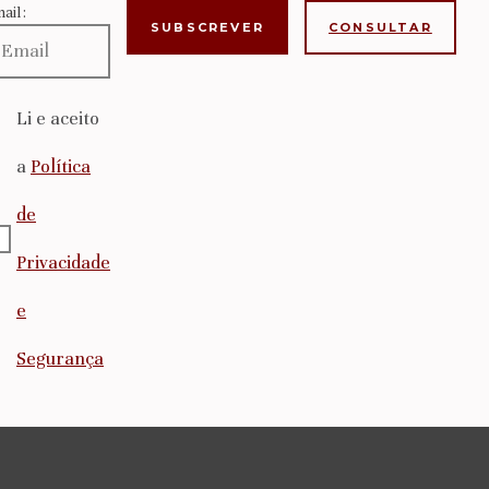
ail:
CONSULTAR
Li e aceito
a
Política
de
Privacidade
e
Segurança