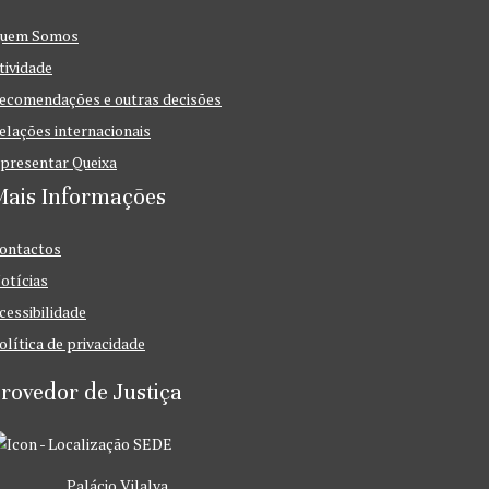
uem Somos
tividade
ecomendações e outras decisões
elações internacionais
presentar Queixa
Mais Informações
ontactos
otícias
cessibilidade
olítica de privacidade
rovedor de Justiça
SEDE
Palácio Vilalva