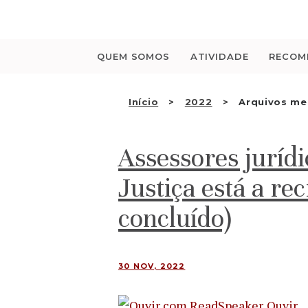
Saltar
para
o
conteúdo
QUEM SOMOS
ATIVIDADE
RECOM
Início
2022
Arquivos me
Assessores jurídi
Justiça está a re
concluído)
30 NOV, 2022
Ouvir