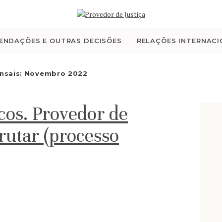
QUEM SOMOS
ATIVIDADE
ENDAÇÕES E OUTRAS DECISÕES
RELAÇÕES INTERNACI
RECOMENDAÇÕES E
nsais: Novembro 2022
OUTRAS DECISÕES
cos. Provedor de
RELAÇÕES
crutar (processo
INTERNACIONAIS
APRESENTAR QUEIXA
PT