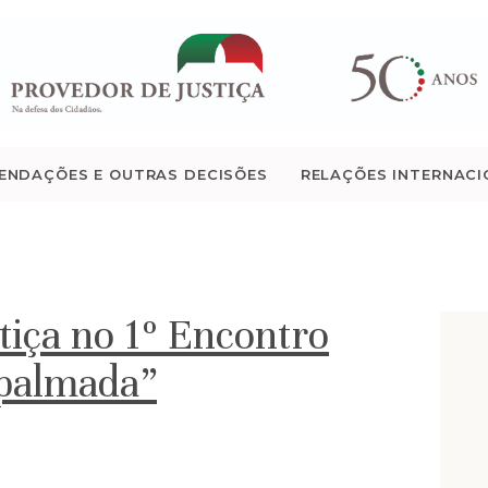
QUEM SOMOS
ATIVIDADE
RECOMENDAÇÕES E
ENDAÇÕES E OUTRAS DECISÕES
RELAÇÕES INTERNACI
OUTRAS DECISÕES
RELAÇÕES
INTERNACIONAIS
tiça no 1º Encontro
palmada”
APRESENTAR QUEIXA
PT