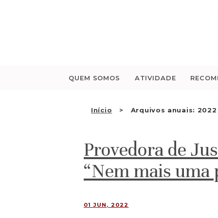
Saltar
para
o
conteúdo
QUEM SOMOS
ATIVIDADE
RECOM
Início
Arquivos anuais: 2022
Provedora de Jus
“Nem mais uma 
01 JUN, 2022