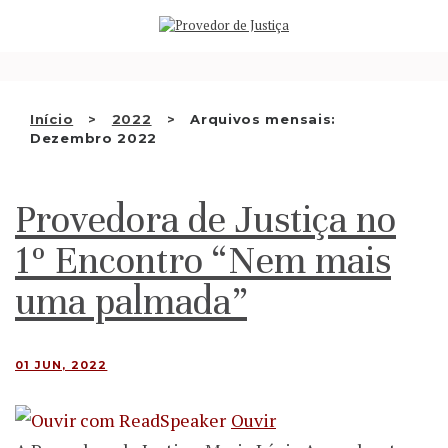
Saltar
QUEM SOMOS
para
o
ATIVIDADE
conteúdo
RECOMENDAÇÕES E OUTRAS
Início
2022
Arquivos mensais:
Dezembro 2022
DECISÕES
RELAÇÕES INTERNACIONAIS
Provedora de Justiça no
APRESENTAR QUEIXA
1º Encontro “Nem mais
PT
uma palmada”
01 JUN, 2022
Ouvir