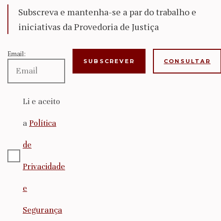
Subscreva e mantenha-se a par do trabalho e
iniciativas da Provedoria de Justiça
Email:
CONSULTAR
Li e aceito
a
Política
de
Privacidade
e
Segurança