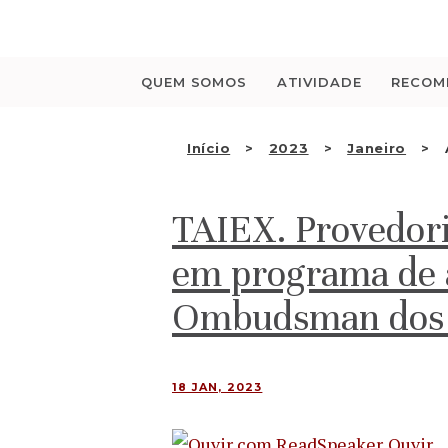
Saltar
para
o
conteúdo
QUEM SOMOS
ATIVIDADE
RECOM
Início
2023
Janeiro
TAIEX. Provedoria
em programa de a
Ombudsman dos p
18 JAN, 2023
Ouvir