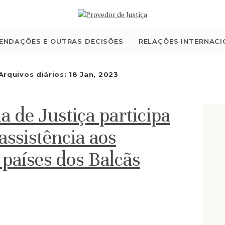
QUEM SOMOS
ATIVIDADE
ENDAÇÕES E OUTRAS DECISÕES
RELAÇÕES INTERNACI
RECOMENDAÇÕES E
Arquivos diários: 18 Jan, 2023
OUTRAS DECISÕES
 de Justiça participa
RELAÇÕES
ssistência aos
INTERNACIONAIS
aíses dos Balcãs
APRESENTAR QUEIXA
PT