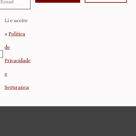
Li e aceito
a
Política
de
Privacidade
e
Segurança