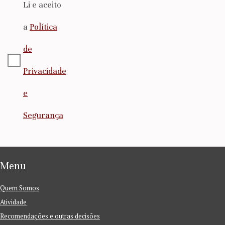
Li e aceito
a
Política
de
Privacidade
e
Segurança
Menu
Quem Somos
Atividade
Recomendações e outras decisões