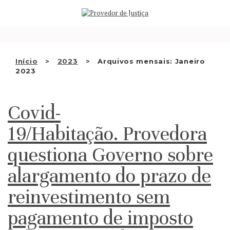
Saltar
QUEM SOMOS
para
o
ATIVIDADE
conteúdo
RECOMENDAÇÕES E OUTRAS
Início
2023
Arquivos mensais: Janeiro
2023
DECISÕES
RELAÇÕES INTERNACIONAIS
Covid-
APRESENTAR QUEIXA
19/Habitação. Provedora
PT
questiona Governo sobre
alargamento do prazo de
reinvestimento sem
pagamento de imposto