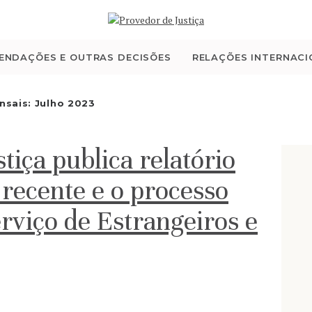
QUEM SOMOS
ATIVIDADE
ENDAÇÕES E OUTRAS DECISÕES
RELAÇÕES INTERNACI
RECOMENDAÇÕES E
nsais: Julho 2023
OUTRAS DECISÕES
tiça publica relatório
RELAÇÕES
 recente e o processo
INTERNACIONAIS
rviço de Estrangeiros e
APRESENTAR QUEIXA
PT