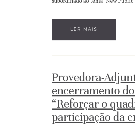
subordinado ao tema “New Public
LER MAIS
Provedora-Adjunt
encerramento do
“Reforçar o quadr
participação da 