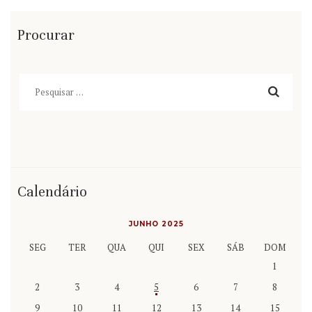
Procurar
Pesquisar
por:
Calendário
JUNHO 2025
SEG
TER
QUA
QUI
SEX
SÁB
DOM
1
2
3
4
5
6
7
8
9
10
11
12
13
14
15