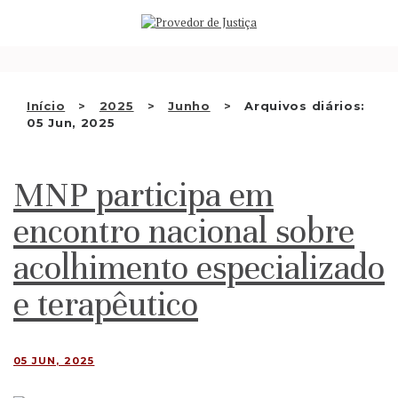
Saltar
QUEM SOMOS
para
o
ATIVIDADE
conteúdo
RECOMENDAÇÕES E OUTRAS
Início
2025
Junho
Arquivos diários:
05 Jun, 2025
DECISÕES
RELAÇÕES INTERNACIONAIS
MNP participa em
APRESENTAR QUEIXA
encontro nacional sobre
PT
acolhimento especializado
e terapêutico
05 JUN, 2025