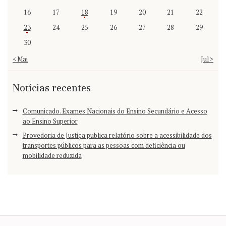
16
17
18
19
20
21
22
23
24
25
26
27
28
29
30
« Mai
Jul »
Notícias recentes
Comunicado. Exames Nacionais do Ensino Secundário e Acesso
ao Ensino Superior
Provedoria de Justiça publica relatório sobre a acessibilidade dos
transportes públicos para as pessoas com deficiência ou
mobilidade reduzida