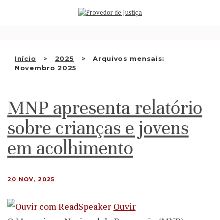
Saltar
QUEM SOMOS
para
o
ATIVIDADE
conteúdo
RECOMENDAÇÕES E OUTRAS
Início
2025
Arquivos mensais:
Novembro 2025
DECISÕES
RELAÇÕES INTERNACIONAIS
MNP apresenta relatório
APRESENTAR QUEIXA
sobre crianças e jovens
PT
em acolhimento
20 NOV, 2025
Ouvir