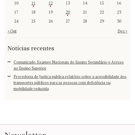
10
11
12
13
14
15
16
17
18
19
20
21
22
23
24
25
26
27
28
29
30
« Out
Dez »
Notícias recentes
Comunicado. Exames Nacionais do Ensino Secundário e Acesso
ao Ensino Superior
Provedoria de Justiça publica relatório sobre a acessibilidade dos
transportes públicos para as pessoas com deficiência ou
mobilidade reduzida