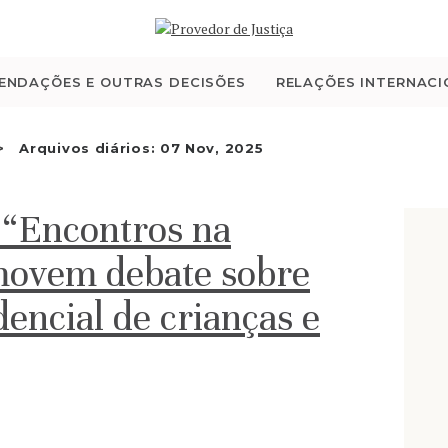
QUEM SOMOS
ATIVIDADE
ENDAÇÕES E OUTRAS DECISÕES
RELAÇÕES INTERNACI
RECOMENDAÇÕES E
Arquivos diários: 07 Nov, 2025
OUTRAS DECISÕES
 “Encontros na
RELAÇÕES
movem debate sobre
INTERNACIONAIS
encial de crianças e
APRESENTAR QUEIXA
PT