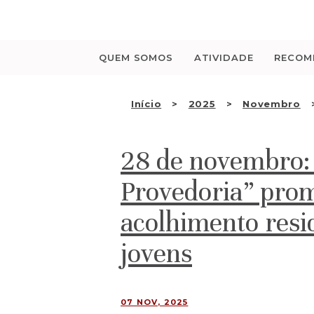
Saltar
para
o
conteúdo
QUEM SOMOS
ATIVIDADE
RECOM
Início
2025
Novembro
28 de novembro:
Provedoria” pro
acolhimento resid
jovens
07 NOV, 2025