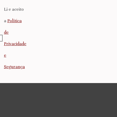
Li e aceito
a
Política
de
Privacidade
e
Segurança