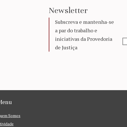
Newsletter
Subscreva e mantenha-se
a par do trabalho e
iniciativas da Provedoria
de Justiça
Menu
uem Somos
tividade