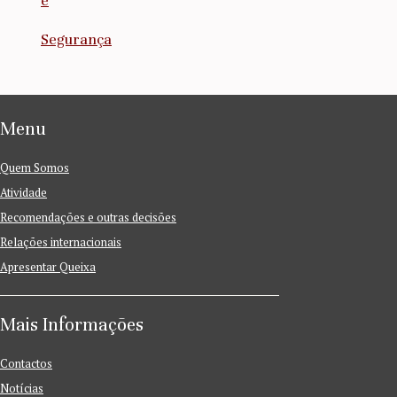
e
Segurança
Menu
Quem Somos
Atividade
Recomendações e outras decisões
Relações internacionais
Apresentar Queixa
Mais Informações
Contactos
Notícias