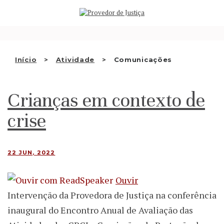
Saltar
QUEM SOMOS
para
o
ATIVIDADE
conteúdo
RECOMENDAÇÕES E OUTRAS
Início
Atividade
Comunicações
DECISÕES
Crianças em contexto de
RELAÇÕES INTERNACIONAIS
crise
APRESENTAR QUEIXA
PT
22 JUN, 2022
Ouvir
Intervenção da Provedora de Justiça na conferência
inaugural do Encontro Anual de Avaliação das