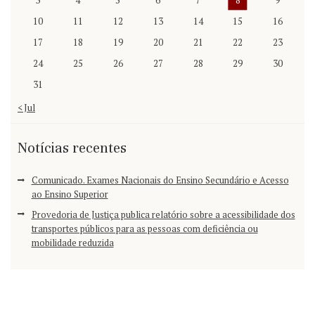
3
4
5
6
7
8
9
10
11
12
13
14
15
16
17
18
19
20
21
22
23
24
25
26
27
28
29
30
31
« Jul
Notícias recentes
Comunicado. Exames Nacionais do Ensino Secundário e Acesso
ao Ensino Superior
Provedoria de Justiça publica relatório sobre a acessibilidade dos
transportes públicos para as pessoas com deficiência ou
mobilidade reduzida