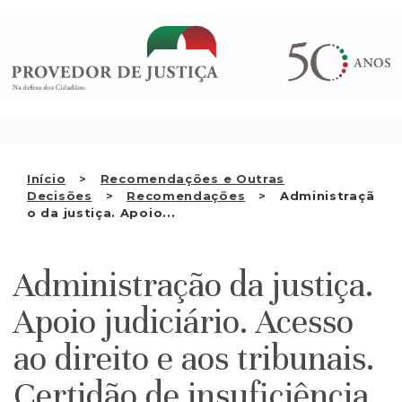
Saltar
QUEM SOMOS
para
o
ATIVIDADE
conteúdo
RECOMENDAÇÕES E OUTRAS
DECISÕES
RELAÇÕES INTERNACIONAIS
Início
Recomendações e Outras
Decisões
Recomendações
Administraçã
APRESENTAR QUEIXA
o da justiça. Apoio...
PT
Administração da justiça.
Apoio judiciário. Acesso
ao direito e aos tribunais.
Certidão de insuficiência