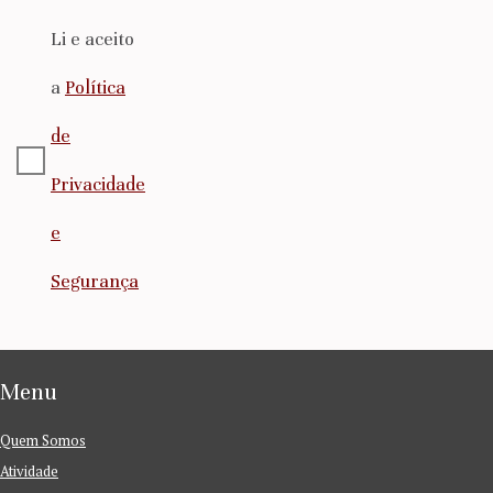
Li e aceito
a
Política
de
Privacidade
e
Segurança
Menu
Quem Somos
Atividade