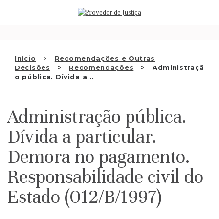
Saltar
QUEM SOMOS
para
o
ATIVIDADE
conteúdo
RECOMENDAÇÕES E OUTRAS
Início
Recomendações e Outras
Decisões
Recomendações
Administraçã
DECISÕES
o pública. Dívida a...
RELAÇÕES INTERNACIONAIS
Administração pública.
APRESENTAR QUEIXA
Dívida a particular.
PT
Demora no pagamento.
Responsabilidade civil do
Estado (012/B/1997)