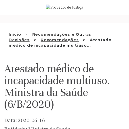
Saltar
QUEM SOMOS
para
o
ATIVIDADE
conteúdo
RECOMENDAÇÕES E OUTRAS
Início
Recomendações e Outras
Decisões
Recomendações
Atestado
DECISÕES
médico de incapacidade multiuso...
RELAÇÕES INTERNACIONAIS
Atestado médico de
APRESENTAR QUEIXA
incapacidade multiuso.
PT
Ministra da Saúde
(6/B/2020)
Data: 2020-06-16
Entidade: Ministra da Saúde