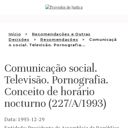
Saltar
QUEM SOMOS
para
o
ATIVIDADE
conteúdo
RECOMENDAÇÕES E OUTRAS
Início
Recomendações e Outras
Decisões
Recomendações
Comunicaçã
DECISÕES
o social. Televisão. Pornografia...
RELAÇÕES INTERNACIONAIS
Comunicação social.
APRESENTAR QUEIXA
Televisão. Pornografia.
PT
Conceito de horário
nocturno (227/A/1993)
Data: 1993-12-29
Entidade: Presidente da Assembleia da República