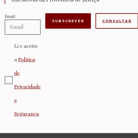
Email:
CONSULTAR
Li e aceito
a
Política
de
Privacidade
e
Segurança