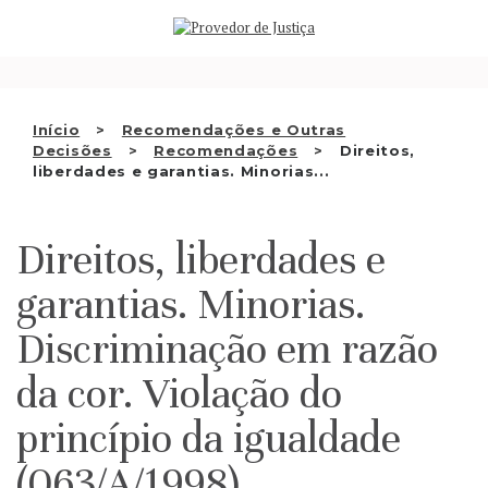
Saltar
QUEM SOMOS
para
o
ATIVIDADE
conteúdo
RECOMENDAÇÕES E OUTRAS
Início
Recomendações e Outras
Decisões
Recomendações
Direitos,
DECISÕES
liberdades e garantias. Minorias...
RELAÇÕES INTERNACIONAIS
Direitos, liberdades e
APRESENTAR QUEIXA
garantias. Minorias.
PT
Discriminação em razão
da cor. Violação do
princípio da igualdade
(063/A/1998)