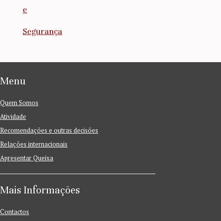
e
Segurança
Menu
Quem Somos
Atividade
Recomendações e outras decisões
Relações internacionais
Apresentar Queixa
Mais Informações
Contactos