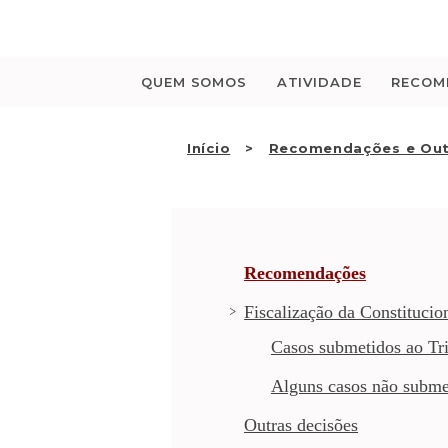
Saltar
para
o
conteúdo
QUEM SOMOS
ATIVIDADE
RECOM
Início
Recomendações e Out
Recomendações
Fiscalização da Constitucio
Casos submetidos ao Tri
Alguns casos não subme
Outras decisões