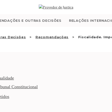
QUEM SOMOS
ATIVIDADE
ENDAÇÕES E OUTRAS DECISÕES
RELAÇÕES INTERNACI
RECOMENDAÇÕES E
ras Decisões
Recomendações
Fiscalidade. Im
OUTRAS DECISÕES
RELAÇÕES
INTERNACIONAIS
nalidade
bunal Constitucional
APRESENTAR QUEIXA
tidos
PT