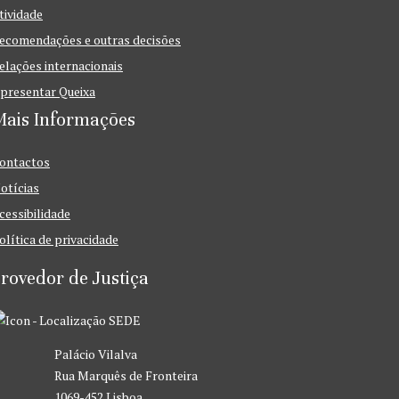
tividade
ecomendações e outras decisões
elações internacionais
presentar Queixa
Mais Informações
ontactos
otícias
cessibilidade
olítica de privacidade
rovedor de Justiça
SEDE
Palácio Vilalva
Rua Marquês de Fronteira
1069-452 Lisboa