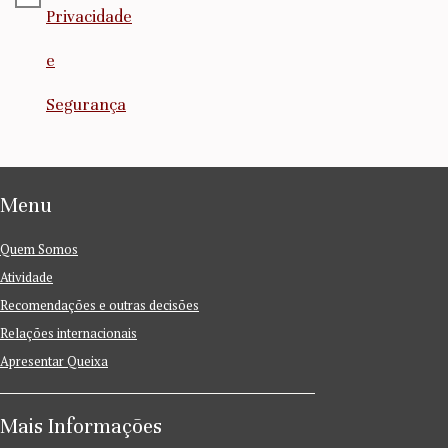
Privacidade
e
Segurança
Menu
Quem Somos
Atividade
Recomendações e outras decisões
Relações internacionais
Apresentar Queixa
Mais Informações