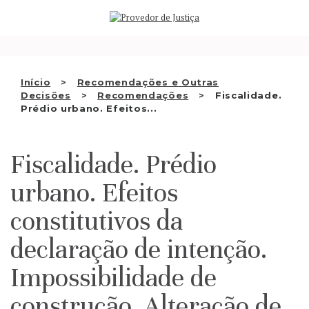
Saltar
QUEM SOMOS
para
o
ATIVIDADE
conteúdo
RECOMENDAÇÕES E OUTRAS
Início
Recomendações e Outras
Decisões
Recomendações
Fiscalidade.
DECISÕES
Prédio urbano. Efeitos...
RELAÇÕES INTERNACIONAIS
Fiscalidade. Prédio
APRESENTAR QUEIXA
urbano. Efeitos
PT
constitutivos da
declaração de intenção.
Impossibilidade de
construção. Alteração de