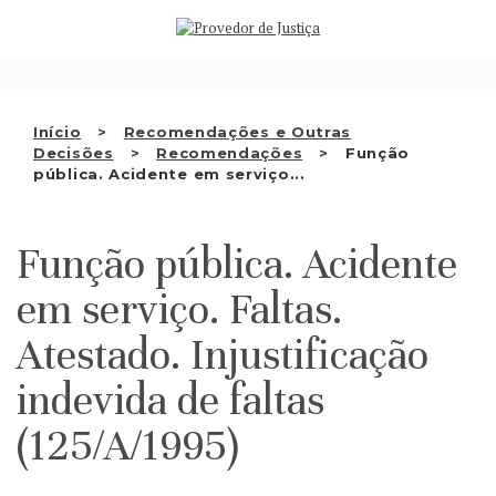
Saltar
QUEM SOMOS
para
o
ATIVIDADE
conteúdo
RECOMENDAÇÕES E OUTRAS
Início
Recomendações e Outras
Decisões
Recomendações
Função
DECISÕES
pública. Acidente em serviço...
RELAÇÕES INTERNACIONAIS
Função pública. Acidente
APRESENTAR QUEIXA
em serviço. Faltas.
PT
Atestado. Injustificação
indevida de faltas
(125/A/1995)