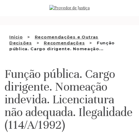
Saltar
QUEM SOMOS
para
o
ATIVIDADE
conteúdo
RECOMENDAÇÕES E OUTRAS
Início
Recomendações e Outras
Decisões
Recomendações
Função
DECISÕES
pública. Cargo dirigente. Nomeação...
RELAÇÕES INTERNACIONAIS
Função pública. Cargo
APRESENTAR QUEIXA
dirigente. Nomeação
PT
indevida. Licenciatura
não adequada. Ilegalidade
(114/A/1992)