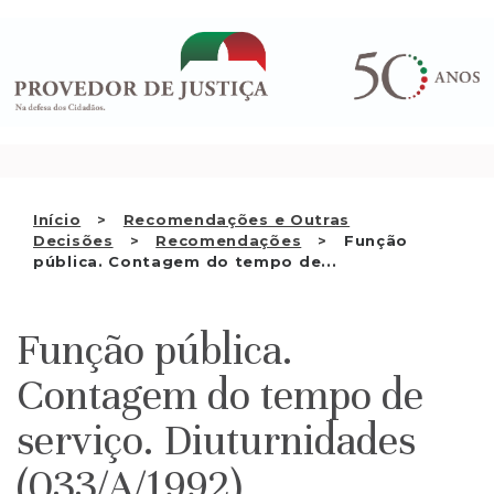
Saltar
QUEM SOMOS
para
o
ATIVIDADE
conteúdo
RECOMENDAÇÕES E OUTRAS
DECISÕES
RELAÇÕES INTERNACIONAIS
Início
Recomendações e Outras
Decisões
Recomendações
Função
APRESENTAR QUEIXA
pública. Contagem do tempo de...
PT
Função pública.
Contagem do tempo de
serviço. Diuturnidades
(033/A/1992)